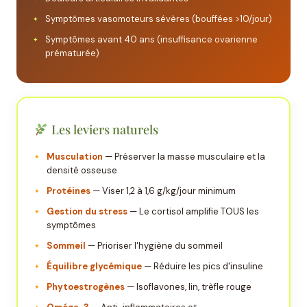
Symptômes vasomoteurs sévères (bouffées >10/jour)
Symptômes avant 40 ans (insuffisance ovarienne
prématurée)
Les leviers naturels
Musculation
— Préserver la masse musculaire et la
densité osseuse
Protéines
— Viser 1,2 à 1,6 g/kg/jour minimum
Gestion du stress
— Le cortisol amplifie TOUS les
symptômes
Sommeil
— Prioriser l'hygiène du sommeil
Équilibre glycémique
— Réduire les pics d'insuline
Phytoestrogènes
— Isoflavones, lin, trèfle rouge