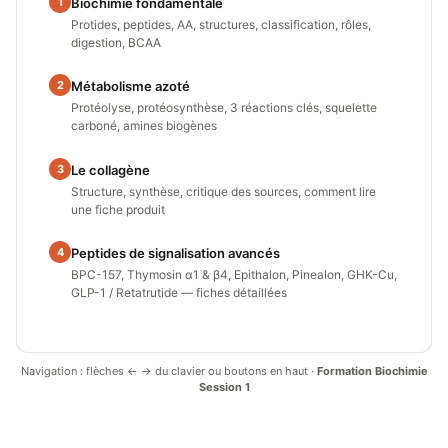
1
Biochimie fondamentale
Protides, peptides, AA, structures, classification, rôles,
digestion, BCAA
2
Métabolisme azoté
Protéolyse, protéosynthèse, 3 réactions clés, squelette
carboné, amines biogènes
3
Le collagène
Structure, synthèse, critique des sources, comment lire
une fiche produit
4
Peptides de signalisation avancés
BPC-157, Thymosin α1 & β4, Epithalon, Pinealon, GHK-Cu,
GLP-1 / Retatrutide — fiches détaillées
Navigation : flèches ← → du clavier ou boutons en haut ·
Formation Biochimie
Session 1